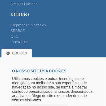
Simples Nacional
Utilitários
Empresas e Negócios
SEBRAE
CFC
Portal GOV
Diversos
COOKIES
Banco Central
INSS
O NOSSO SITE USA COOKIES
FBC
Utilizamos cookies e outras tecnologias de
IBRACON
medição para melhorar a sua experiência de
navegação no nosso site, de forma a mostrar
Siga-nos
conteúdo personalizado, anúncios direcionados,
analisar o tráfego do site e entender de onde
vêm os visitantes.