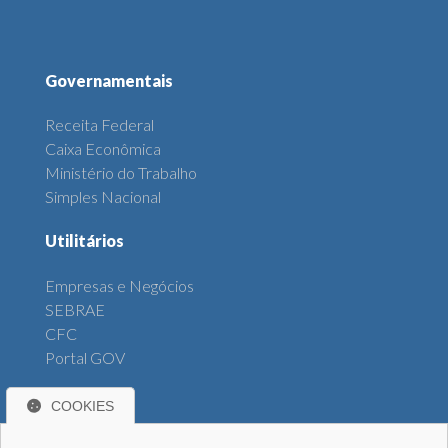
Governamentais
Receita Federal
Caixa Econômica
Ministério do Trabalho
Simples Nacional
Utilitários
Empresas e Negócios
SEBRAE
CFC
Portal GOV
Diversos
COOKIES
Banco Central